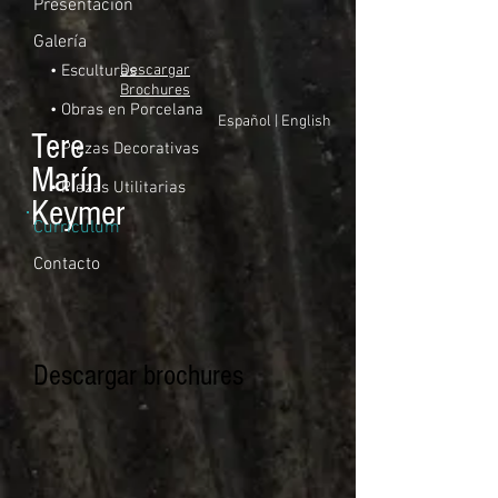
Presentación
Galería
• Esculturas
Descargar
Brochures
• Obras en Porcelana
Español
|
English
Tere
• Piezas Decorativas
Marín
• Piezas Utilitarias
Keymer
Curriculum
Contacto
Descargar brochures