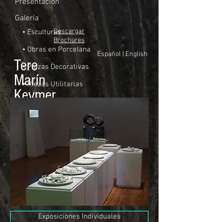
Presentación
Galería
Descargar
• Esculturas
Brochures
• Obras en Porcelana
Español
|
English
Tere
• Piezas Decorativas
Marín
• Piezas Utilitarias
Keymer
Exposiciones Individuales